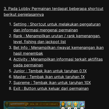
3. Pada Lobby Permainan terdapat beberapa shortcut
berikut penjelasannya
Setting : Shortcut untuk melakukan pengaturan
dan informasi mengenai permainan
Rank : Menampilkan urutan / rank kemenangan,
level, fishing dan jackpot list
Bet Info : Menampilkan riwayat kemenangan ikan
hasil menembak
Activity : Menampilkan informasi terkait aktifitas
pada permainan
Junior : Tembak ikan untuk taruhan 0.1X
Master : Tembak ikan untuk taruhan 1X
Supreme : Tembak ikan untuk taruhan 10X
Exit : Button untuk keluar dari permainan