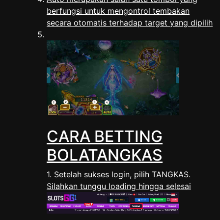
berfungsi untuk mengontrol tembakan
secara otomatis terhadap target yang dipilih
CARA BETTING
BOLATANGKAS
1. Setelah sukses login, pilih TANGKAS.
Silahkan tunggu loading hingga selesai