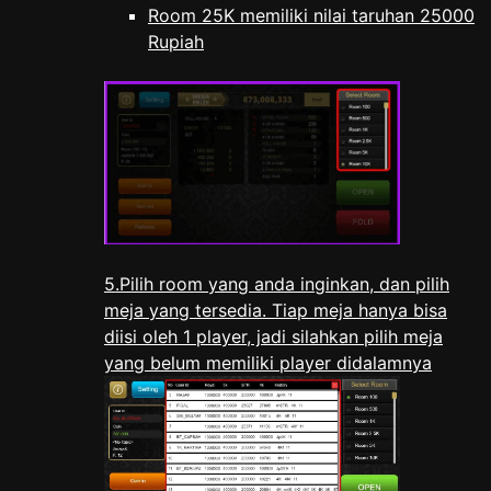
Room 25K memiliki nilai taruhan 25000
Rupiah
5.Pilih room yang anda inginkan, dan pilih
meja yang tersedia. Tiap meja hanya bisa
diisi oleh 1 player, jadi silahkan pilih meja
yang belum memiliki player didalamnya