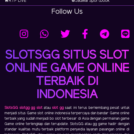
🔥RTP LIVE
⚽️Jadwal Sportbook
Follow Us
SLOTSGG SITUS SLOT
ONLINE GAME ONLINE
TERBAIK DI
INDONESIA
SlotsGG
slotgg
gg slot
atau
slot gg
saat ini terus berkembang pesat untuk
menjadi situs Game slot online indonesia terpercaya dan bandar Game online
terbaik yang sudah menjadi bo slot terbesar di Asia dengan permainan game
Game online terlengkap dan terupdate. SlotsGG atau gg game hadir dengan
standar kualitas mutu terbaik platform penyedia layanan pasangan online di