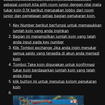
sebagai contoh kita pilih room junior dengan nilai mata
tukar koin 0.1X berikut merupakan lobby dari room
junior dan penjelasan setiap bagian penukaran koin.
Key Number berikut berfungsi untuk memasukkan
jumlah koin yang anda inginkan
Bagian ini menampilkan jumlah koin yang telah
anda input pada key number
Klik Tombol exchange Jika anda ingin menukar
semua saldo yang tersedia di akun anda menjadi
koin
Tombol Take koin digunakan untuk konfirmasi
tukar koin berdasarkan jumlah koin yang telah
anda input
klik button ini untuk menutup kolom penukaran
koin