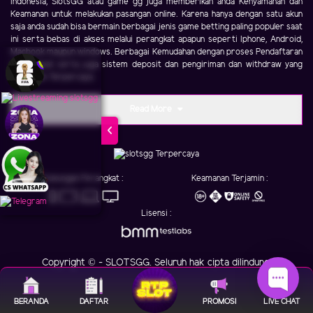
Indonesia, SlotsGG atau game gg juga memberikan anda Kenyamanan dan
Keamanan untuk melakukan pasangan online. Karena hanya dengan satu akun
saja anda sudah bisa bermain berbagai jenis game betting paling populer saat
ini serta bebas di akses melalui perangkat apapun seperti Iphone, Android,
Macbook maupun windows. Berbagai Kemudahan dengan proses Pendaftaran
yang cepat serta juga sistem deposit dan pengiriman dan withdraw yang
Aman dan Terpercaya.
Read More
Dukungan Perangkat :
Keamanan Terjamin :
Lisensi :
Copyright © - SLOTSGG. Seluruh hak cipta dilindungi
BERANDA
DAFTAR
PROMOSI
LIVE CHAT