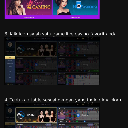
3. Klik icon salah satu game live casino favorit anda
4. Tentukan table sesuai dengan yang ingin dimainkan.