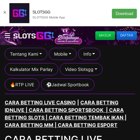
×
SLOTSGG
Download
SLOTSGG Mobile App
MASUK
DAFTAR
Tentang Kami
Mobile
Info
Kalkulator Mix Parlay
Video Slotsgg
🔥RTP LIVE
⚽️Jadwal Sportbook
CARA BETTING LIVE CASINO
|
CARA BETTING
IDNLIVE
|
CARA BETTING SPORTSBOOK
|
CARA
BETTING SLOTS
|
CARA BETTING TEMBAK IKAN
|
CARA BETTING MM
|
CARA BETTING ESPORT
CARA BETTING LIVE