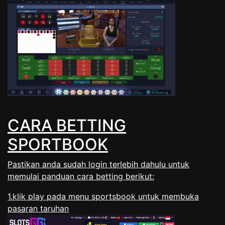
CARA BETTING
SPORTBOOK
Pastikan anda sudah login terlebih dahulu untuk
memulai panduan cara betting berikut:
1.klik play pada menu sportsbook untuk membuka
pasaran taruhan