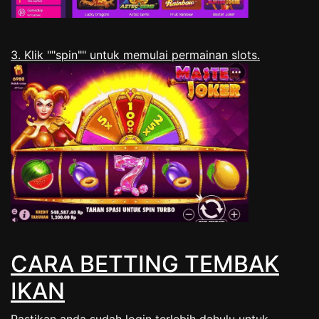
3. Klik ""spin"" untuk memulai permainan slots.
CARA BETTING TEMBAK
IKAN