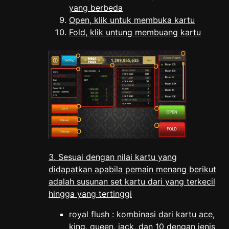
yang berbeda
Open, klik untuk membuka kartu
Fold, klik untung membuang kartu
3. Sesuai dengan nilai kartu yang
didapatkan apabila pemain menang berikut
adalah susunan set kartu dari yang terkecil
hingga yang tertinggi
royal flush : kombinasi dari kartu ace,
king, queen, jack, dan 10 dengan jenis