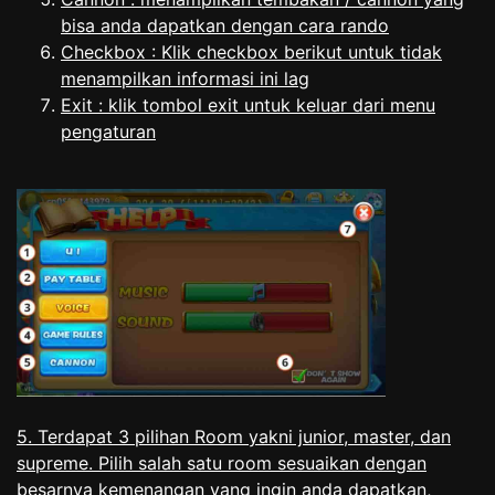
bisa anda dapatkan dengan cara rando
Checkbox : Klik checkbox berikut untuk tidak
menampilkan informasi ini lag
Exit : klik tombol exit untuk keluar dari menu
pengaturan
5. Terdapat 3 pilihan Room yakni junior, master, dan
supreme. Pilih salah satu room sesuaikan dengan
besarnya kemenangan yang ingin anda dapatkan,