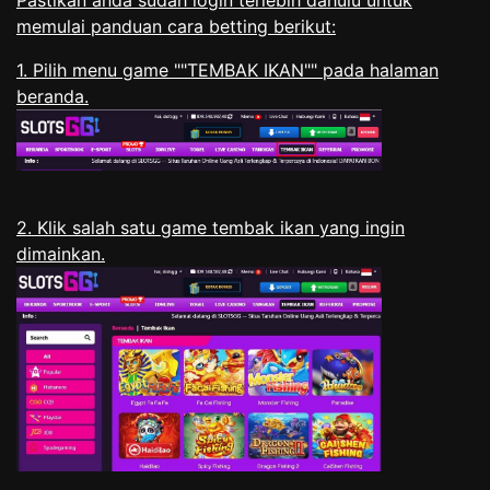
Pastikan anda sudah login terlebih dahulu untuk
memulai panduan cara betting berikut:
1. Pilih menu game ""TEMBAK IKAN"" pada halaman
beranda.
2. Klik salah satu game tembak ikan yang ingin
dimainkan.