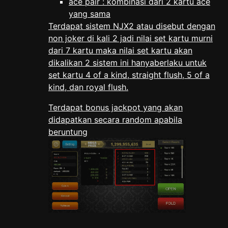
ace pair : kombinasi dari 2 kartu ace
yang sama
Terdapat sistem NJX2 atau disebut dengan
non joker di kali 2 jadi nilai set kartu murni
dari 7 kartu maka nilai set kartu akan
dikalikan 2 sistem ini hanyaberlaku untuk
set kartu 4 of a kind, straight flush, 5 of a
kind, dan royal flush.
Terdapat bonus jackpot yang akan
didapatkan secara random apabila
beruntung