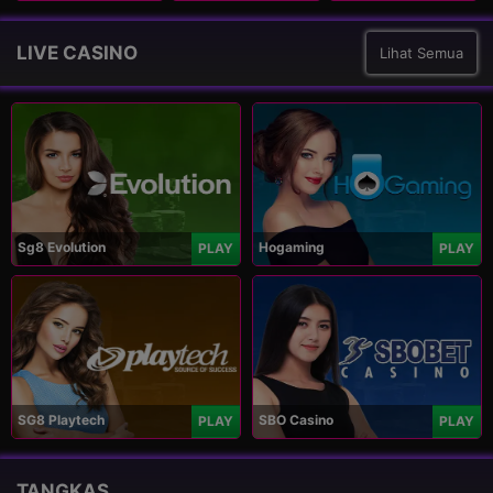
LIVE CASINO
Lihat Semua
Sg8 Evolution
Hogaming
PLAY
PLAY
SG8 Playtech
SBO Casino
PLAY
PLAY
TANGKAS