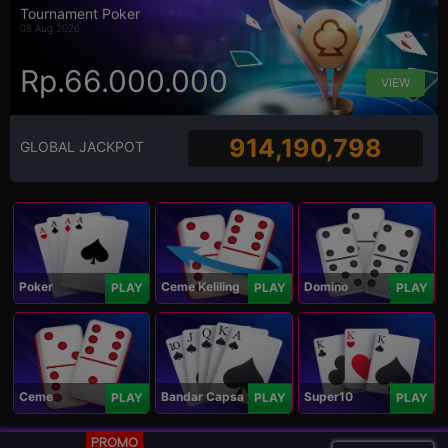
Tournament Poker
08 Aug 2026
Rp.66.000.000
VIEW
914,190,798
GLOBAL JACKPOT
Poker
Ceme Keliling
Domino
PLAY
PLAY
PLAY
Ceme
Bandar Capsa
Super10
PLAY
PLAY
PLAY
PROMO