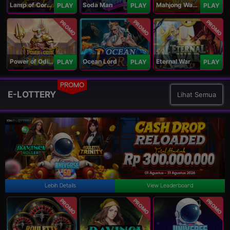
Lamp of Cornucopia
Soda Man
Mahjong Ways IV
PLAY
PLAY
PLAY
PROMO
PROMO
PROMO
Power of Odin 1000
Ocean Lord
Eternal War
PLAY
PLAY
PLAY
PROMO
E-LOTTERY
Lihat Semua
Lebih Details
View Leaderboard
PROMO
PROMO
PROMO