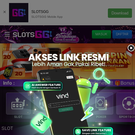
×
SLOTSGG
Download
SLOTSGG Mobile App
MASUK
DAFTAR
 Terpercaya di Indonesia!! 🎁Bonus Special 17 AGUST
Info :
SLOT
LIVE CASINO
E-LOTTERY
POKER
SPORTBO
SLOT