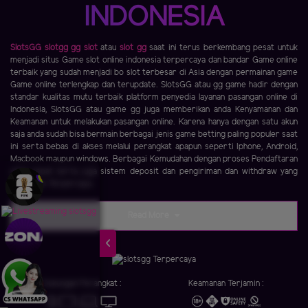
INDONESIA
SlotsGG
slotgg
gg slot
atau
slot gg
saat ini terus berkembang pesat untuk
menjadi situs Game slot online indonesia terpercaya dan bandar Game online
terbaik yang sudah menjadi bo slot terbesar di Asia dengan permainan game
Game online terlengkap dan terupdate. SlotsGG atau gg game hadir dengan
standar kualitas mutu terbaik platform penyedia layanan pasangan online di
Indonesia, SlotsGG atau game gg juga memberikan anda Kenyamanan dan
Keamanan untuk melakukan pasangan online. Karena hanya dengan satu akun
saja anda sudah bisa bermain berbagai jenis game betting paling populer saat
ini serta bebas di akses melalui perangkat apapun seperti Iphone, Android,
Macbook maupun windows. Berbagai Kemudahan dengan proses Pendaftaran
yang cepat serta juga sistem deposit dan pengiriman dan withdraw yang
Aman dan Terpercaya.
Read More
Dukungan Perangkat :
Keamanan Terjamin :