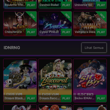
Roulette Trinity
Davinci Roller
Universe 6D
PLAY
PLAY
PLAY
NEW
NEW
NEW
Chinchirorin
Cyber Pinball
Valhalla's Dice
PLAY
PLAY
PLAY
IDNRNG
Lihat Semua
Dream Blackjack
Dream Baccarat
Sicbo IDNArcade
PLAY
PLAY
PLAY